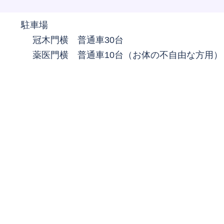
駐車場
冠木門横 普通車30台
薬医門横 普通車10台（お体の不自由な方用）